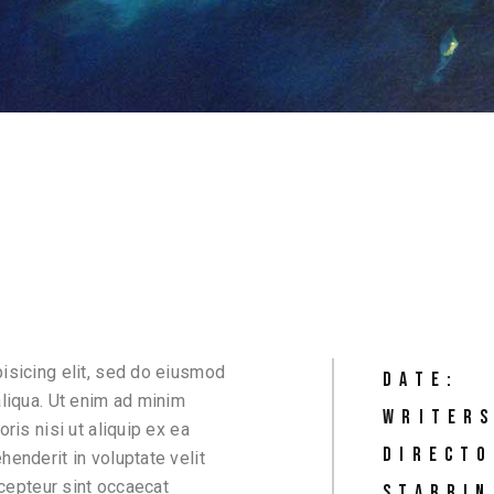
isicing elit, sed do eiusmod
DATE:
aliqua. Ut enim ad minim
WRITERS
ris nisi ut aliquip ex ea
DIRECTO
enderit in voluptate velit
xcepteur sint occaecat
STARRIN