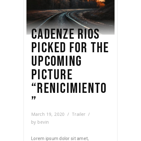
CADENZE RIOS
PICKED FOR THE
UPCOMING
PICTURE
“RENICIMIENTO
”
March 19, 2020
Trailer
by
bevin
Lorem ipsum dolor sit amet,