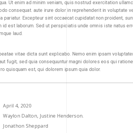
qua. Ut enim ad minim veniam, quis nostrud exercitation ullamco
do consequat. aute irure dolor in reprehenderit in voluptate ve
la pariatur. Excepteur sint occaecat cupidatat non proident, sunt
m id est laborum. Sed ut perspiciatis unde omnis iste natus err
mque laud.
 beatae vitae dicta sunt explicabo. Nemo enim ipsam voluptate
 aut fugit, sed quia consequuntur magni dolores eos qui ration
ro quisquam est, qui dolorem ipsum quia dolor.
April 4, 2020
Waylon Dalton, Justine Henderson.
Jonathon Sheppard